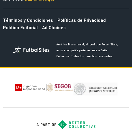
Óscar Perea y Edwin Cerillo, fuera del debut
de América en Leagues Cup
MERCADO
Vasco de Gama manda oferta irrechazable al