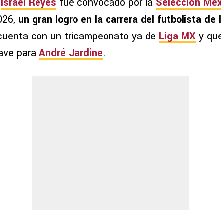
,
Israel Reyes
fue convocado por la
Selección Me
026,
un gran logro en la carrera del futbolista de 
 cuenta con un tricampeonato ya de
Liga MX
y qu
lave para
André Jardine
.