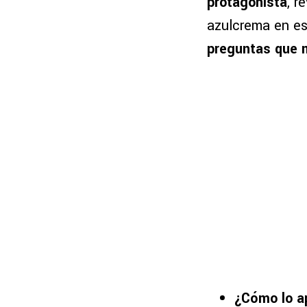
protagonista
, r
azulcrema en es
preguntas que m
¿Cómo lo a