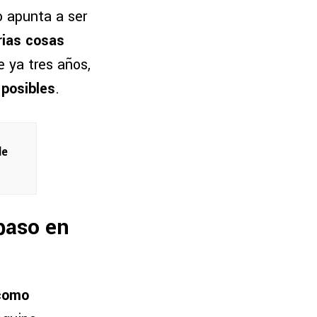
so apunta a ser
rias cosas
 ya tres años,
 posibles
.
le
 paso en
 como