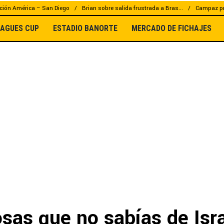
ción América – San Diego
Brian sobre salida frustrada a Bras...
Campaz pr
EAGUES CUP
ESTADIO BANORTE
MERCADO DE FICHAJES
sas que no sabías de Isr