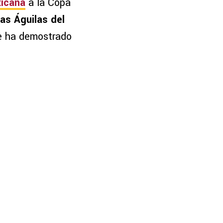
xicana
a la Copa
las Águilas del
e ha demostrado