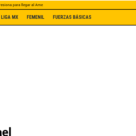
esiona para llegar al Ame
LIGA MX
FEMENIL
FUERZAS BÁSICAS
ael