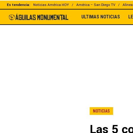
Es tendencia:
Noticias América HOY
América – San Diego TV
Alinea
ULTIMAS NOTICIAS
L
NOTICIAS
Las 5 co