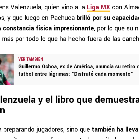
ens Valenzuela, quien vino a la
Liga MX
con Almad
os, y que luego en Pachuca
brilló por su capacid
a constancia física impresionante
, por lo que su 
más por todo lo que ha hecho fuera de las canc
VER TAMBIÉN
Guillermo Ochoa, ex de América, anuncia su retiro 
futbol entre lágrimas: “Disfruté cada momento”
enzuela y el libro que demuestr
ón
a preparando jugadores, sino que
también ha llev