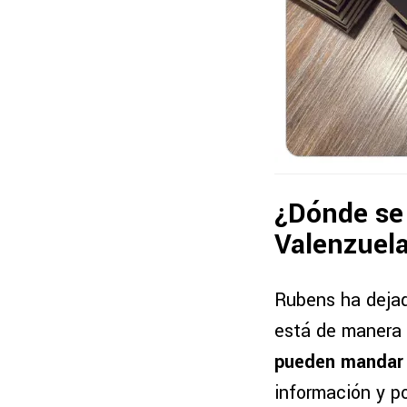
¿Dónde se 
Valenzuel
Rubens ha dejad
está de manera d
pueden mandar u
información y po