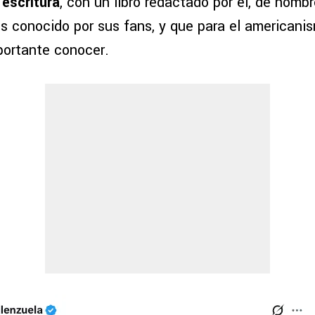
 escritura
, con un libro redactado por él, de nombr
 es conocido por sus fans, y que para el americani
portante conocer.