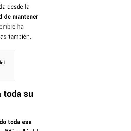
a desde la
ad de mantener
nombre ha
has también.
del
a toda su
ado toda esa