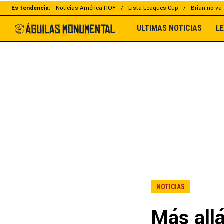
Es tendencia:
Noticias América HOY
Lista Leagues Cup
Brian no va 
ULTIMAS NOTICIAS
L
NOTICIAS
Más allá