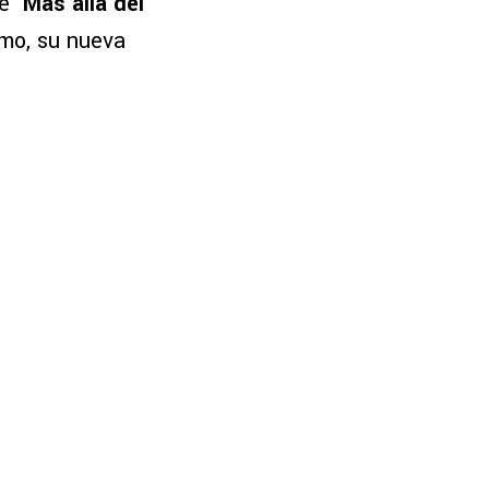
e ‘
Más allá del
smo, su nueva