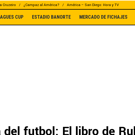
a Cruzeiro
¿Campaz al América?
América – San Diego: Hora y TV
EAGUES CUP
ESTADIO BANORTE
MERCADO DE FICHAJES
 del futbol: El libro de R