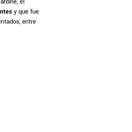
rdine, el
entes
y que fue
entados, entre