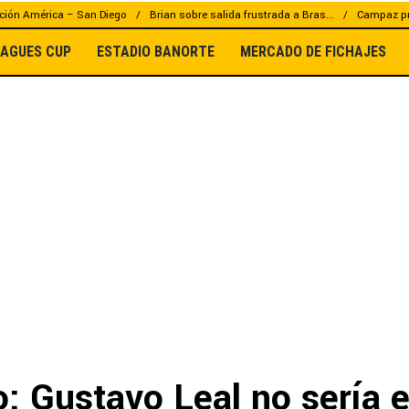
ción América – San Diego
Brian sobre salida frustrada a Bras...
Campaz pr
EAGUES CUP
ESTADIO BANORTE
MERCADO DE FICHAJES
: Gustavo Leal no sería e