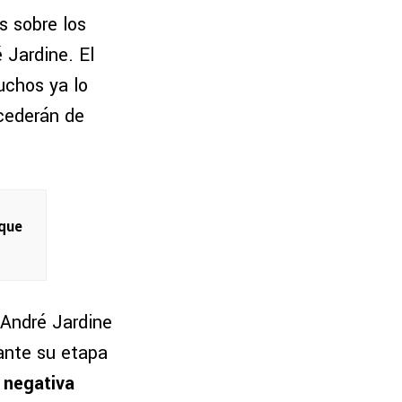
s sobre los
 Jardine. El
uchos ya lo
cederán de
 que
 André Jardine
rante su etapa
 negativa