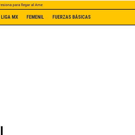
esiona para llegar al Ame
LIGA MX
FEMENIL
FUERZAS BÁSICAS
l