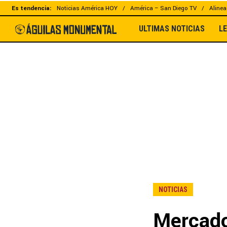
Es tendencia:
Noticias América HOY
América – San Diego TV
Alinea
ULTIMAS NOTICIAS
L
NOTICIAS
Mercado