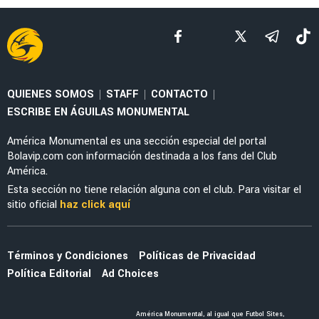
NOTICIAS
Guillermo Ochoa tendría nueva estafeta en
América tras retirarse