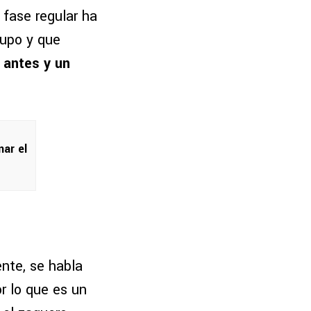
 fase regular ha
rupo y que
 antes y un
ar el
ente, se habla
or lo que es un