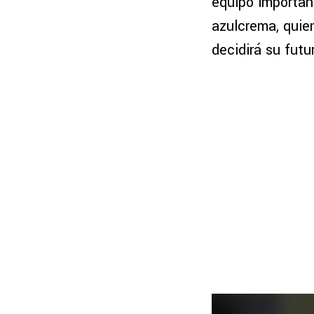
equipo importan
azulcrema, qui
decidirá su futu