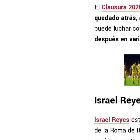
El
Clausura 202
quedado atrás
,
puede luchar con
después en vari
Israel Rey
Israel Reyes
est
de la Roma de I