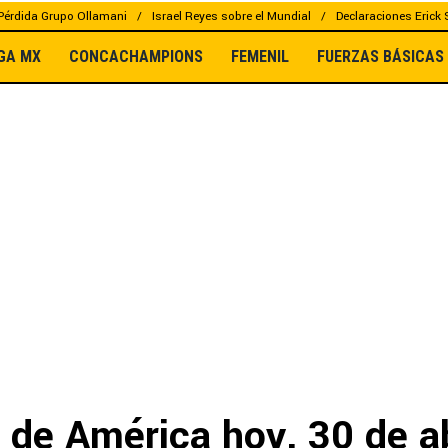
Pérdida Grupo Ollamani
Israel Reyes sobre el Mundial
Declaraciones Erick
IGA MX
CONCACHAMPIONS
FEMENIL
FUERZAS BÁSICAS
 de América hoy, 30 de ab