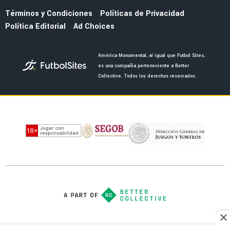
MERCADO
Revelan lo que faltaría para que Luis Chávez
se convierta en refuerzo del América este
verano