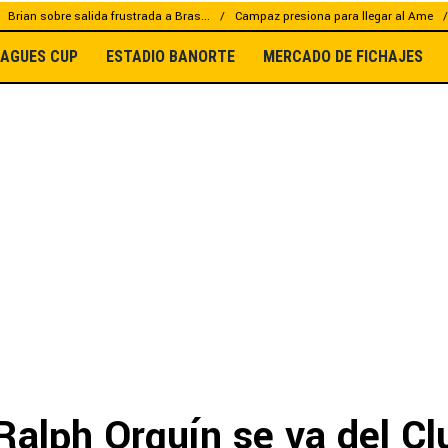
Brian sobre salida frustrada a Bras...
Campaz presiona para llegar al Ame
EAGUES CUP
ESTADIO BANORTE
MERCADO DE FICHAJES
 Ralph Orquín se va del Cl