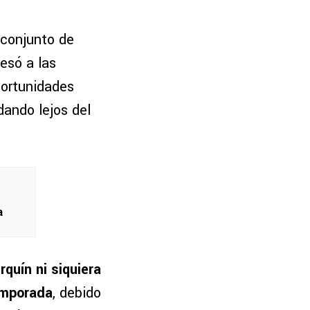
 conjunto de
esó a las
portunidades
dando lejos del
a
rquín ni siquiera
emporada
, debido