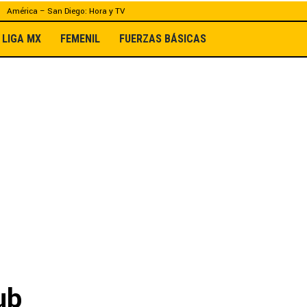
América – San Diego: Hora y TV
LIGA MX
FEMENIL
FUERZAS BÁSICAS
ub