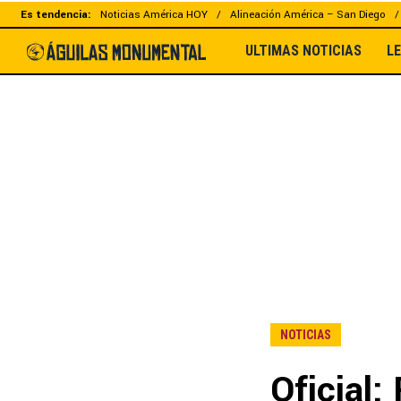
Es tendencia:
Noticias América HOY
Alineación América – San Diego
ULTIMAS NOTICIAS
L
NOTICIAS
Oficial: