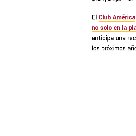
© Getty Images
Ferrán
El
Club América
no solo en la pla
anticipa una re
los próximos año