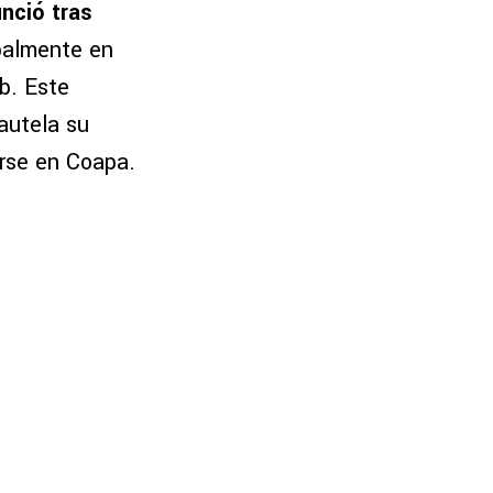
nció tras
ipalmente en
b. Este
autela su
irse en Coapa.