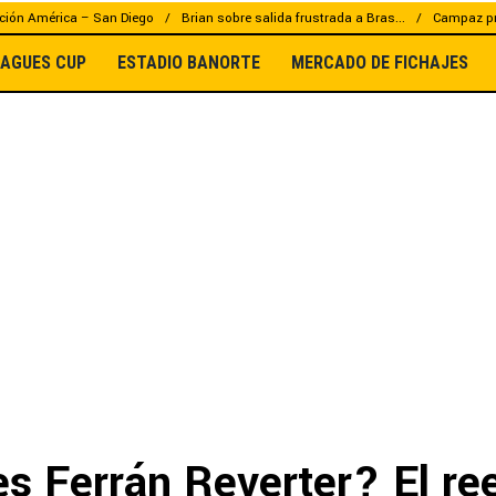
ción América – San Diego
Brian sobre salida frustrada a Bras...
Campaz pr
EAGUES CUP
ESTADIO BANORTE
MERCADO DE FICHAJES
es Ferrán Reverter? El r