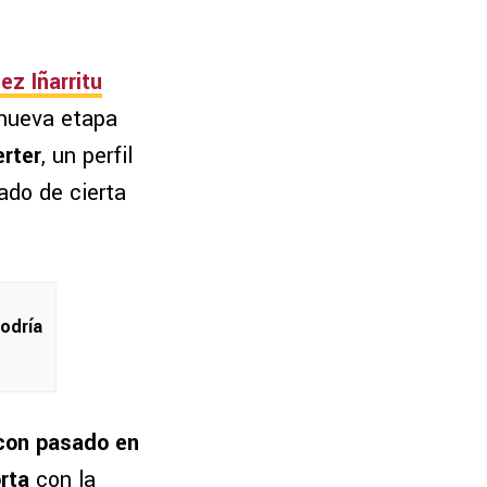
ez Iñarritu
 nueva etapa
erter
, un perfil
ado de cierta
odría
con pasado en
rta
con la