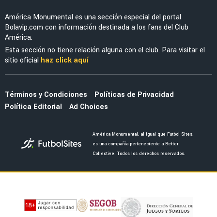
FEMENIL
¡Elegancia y poder! América Femenil estrena
su espectacular uniforme negro ante Cruz
Azul