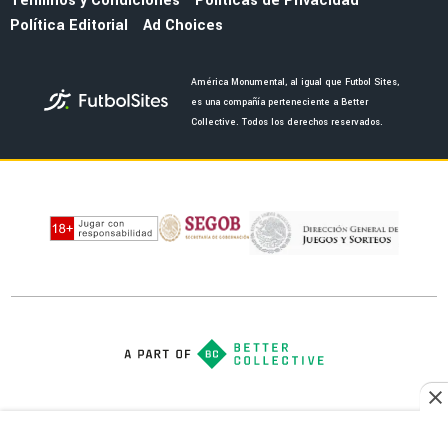
LEAGUES CUP 2026
Así fue el golazo de Brian Rodríguez con el
que América abrió el marcador ante Portland
Timbers