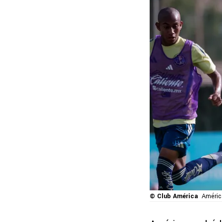
© Club América
Améric