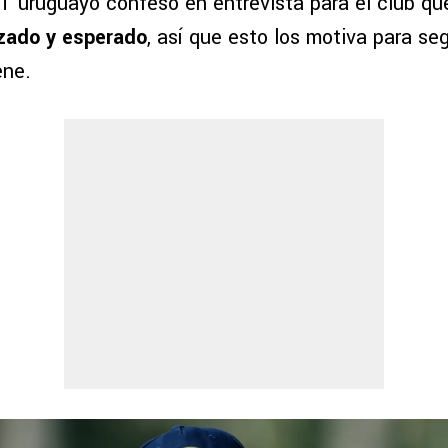
DT uruguayo confesó en entrevista para el club q
azado y esperado
, así que esto los motiva para se
ene.