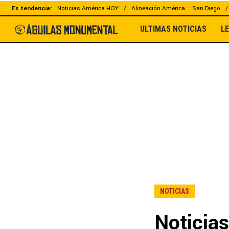
Es tendencia:
Noticias América HOY
Alineación América – San Diego
ULTIMAS NOTICIAS
L
NOTICIAS
Noticias