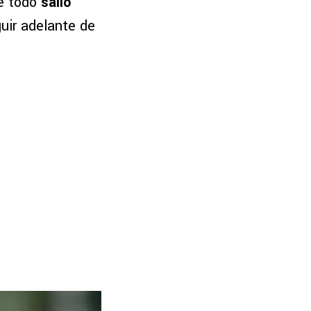
ue todo
salió
guir adelante de