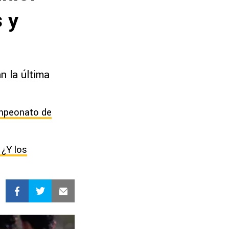
 y
n la última
campeonato de
 ¿Y los