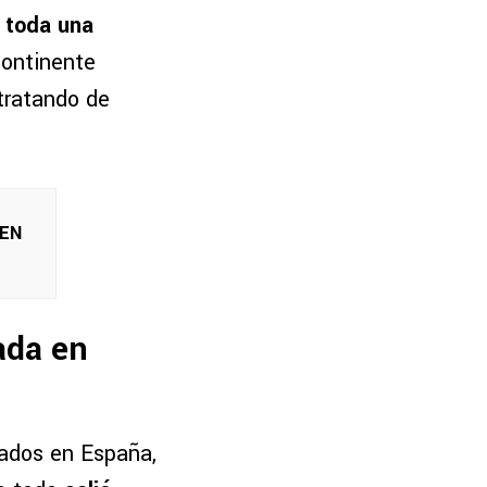
o toda una
continente
tratando de
 EN
ada en
zados en España,