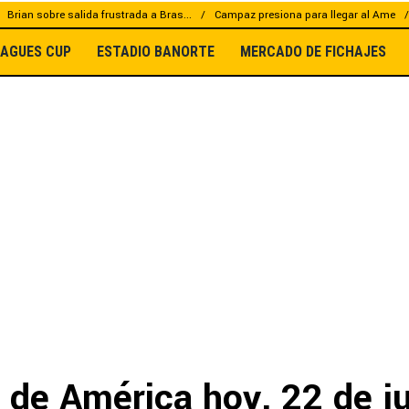
Brian sobre salida frustrada a Bras...
Campaz presiona para llegar al Ame
EAGUES CUP
ESTADIO BANORTE
MERCADO DE FICHAJES
 de América hoy, 22 de ju