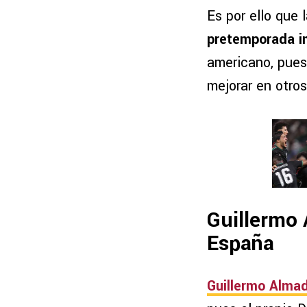
Es por ello que 
pretemporada
i
americano, pue
mejorar en otro
Guillermo 
España
Guillermo Alma