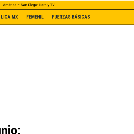
América – San Diego: Hora y TV
LIGA MX
FEMENIL
FUERZAS BÁSICAS
nio: