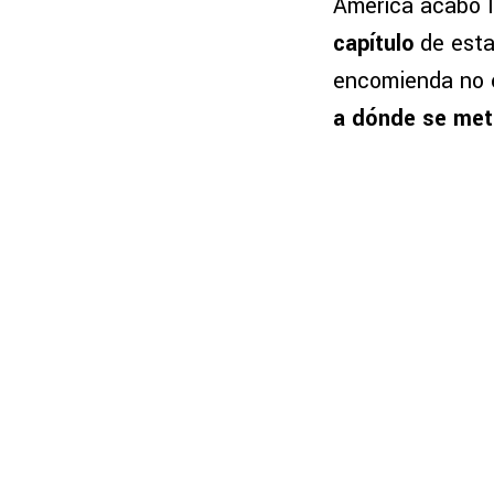
América acabó l
capítulo
de esta
encomienda no e
a dónde se meti