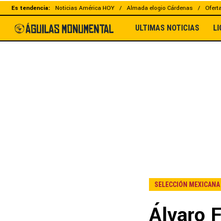
Es tendencia:
Noticias América HOY
Almada elogio Cárdenas
Ofert
ULTIMAS NOTICIAS
L
SELECCIÓN MEXICANA
Álvaro F