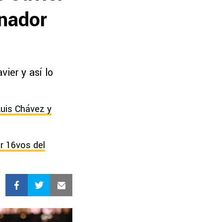
enador
ier y así lo
Luis Chávez y
r 16vos del