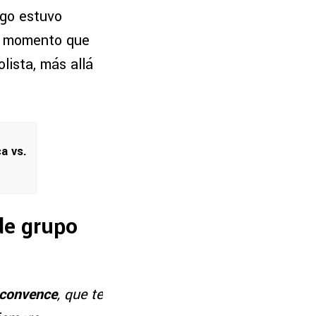
lgo estuvo
 momento que
lista, más allá
a vs.
de grupo
 convence
, que te