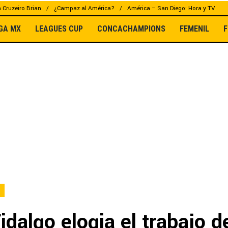
a Cruzeiro Brian
¿Campaz al América?
América – San Diego: Hora y TV
IGA MX
LEAGUES CUP
CONCACHAMPIONS
FEMENIL
F
idalgo elogia el trabajo d