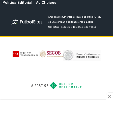
FEMENIL
Andrea Falcón, ex-figura de América Femenil
anuncia su retiro oficial del futbol profesional