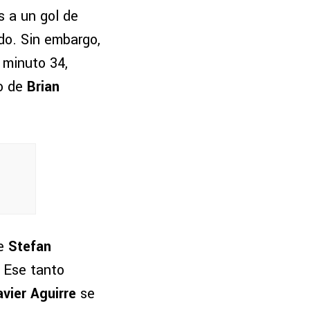
s a un gol de
ido. Sin embargo,
 minuto 34,
io de
Brian
ue
Stefan
. Ese tanto
avier Aguirre
se