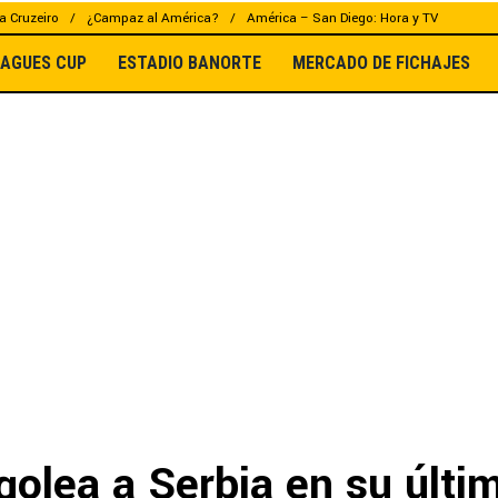
a Cruzeiro
¿Campaz al América?
América – San Diego: Hora y TV
EAGUES CUP
ESTADIO BANORTE
MERCADO DE FICHAJES
golea a Serbia en su últi