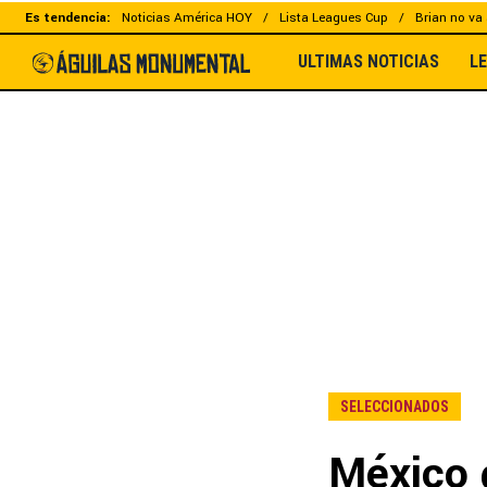
Es tendencia:
Noticias América HOY
Lista Leagues Cup
Brian no va 
ULTIMAS NOTICIAS
L
SELECCIONADOS
México 