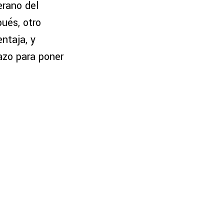
erano del
ués, otro
ntaja, y
azo para poner