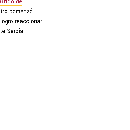
artido de
ntro comenzó
r logró reaccionar
te Serbia.