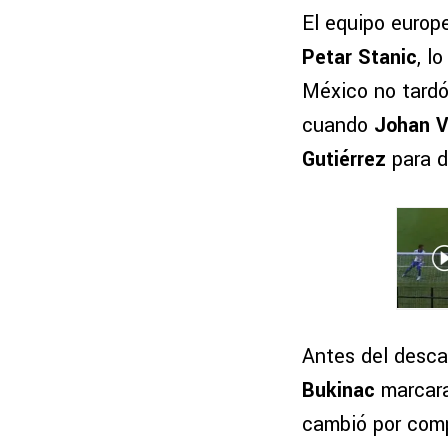
El equipo europ
Petar Stanic
, l
México no tardó
cuando
Johan 
Gutiérrez
para d
Antes del descan
Bukinac
marcara 
cambió por comp