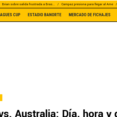
Brian sobre salida frustrada a Bras...
Campaz presiona para llegar al Ame
EAGUES CUP
ESTADIO BANORTE
MERCADO DE FICHAJES
s. Australia: Día, hora y