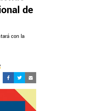
ional de
tará con la
o