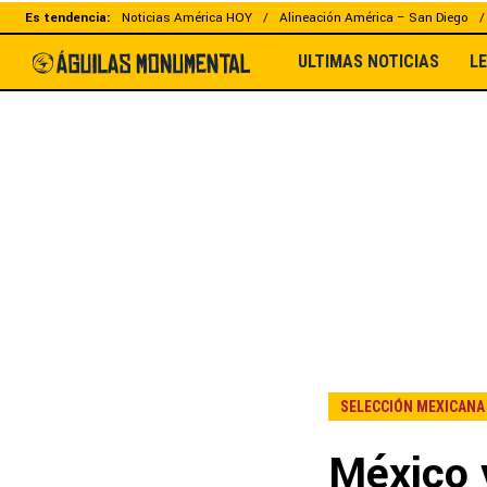
Es tendencia:
Noticias América HOY
Alineación América – San Diego
ULTIMAS NOTICIAS
L
SELECCIÓN MEXICANA
México v