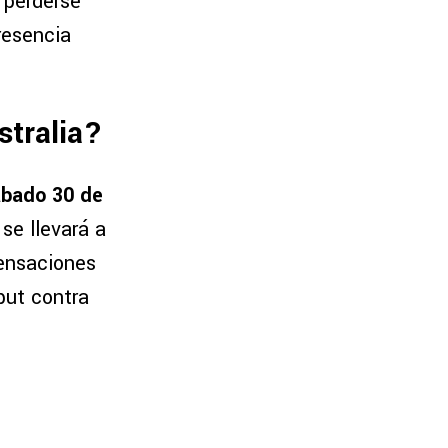
 perderse
resencia
stralia?
bado 30 de
se llevará a
sensaciones
but contra