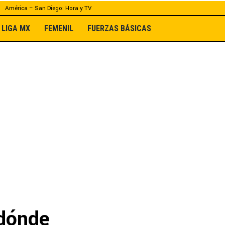
América – San Diego: Hora y TV
LIGA MX
FEMENIL
FUERZAS BÁSICAS
 dónde