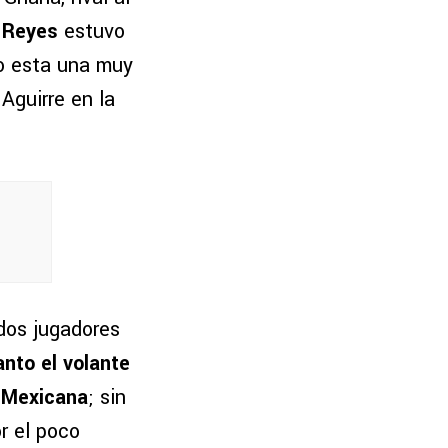
l Reyes
estuvo
o esta una muy
Aguirre en la
 dos jugadores
anto el volante
n Mexicana
; sin
r el poco