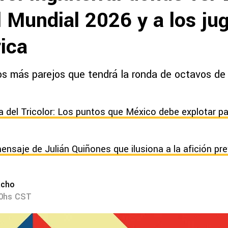
l Mundial 2026 y a los ju
ica
os más parejos que tendrá la ronda de octavos de 
ía del Tricolor: Los puntos que México debe explotar p
ensaje de Julián Quiñones que ilusiona a la afición pre
acho
20hs CST