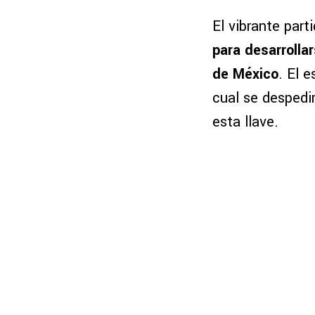
El vibrante part
para desarrolla
de México
. El e
cual se despedir
esta llave.