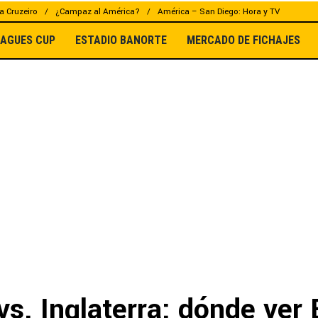
a Cruzeiro
¿Campaz al América?
América – San Diego: Hora y TV
EAGUES CUP
ESTADIO BANORTE
MERCADO DE FICHAJES
vs. Inglaterra: dónde ver