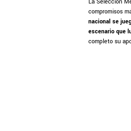
La Selección Me
compromisos má
nacional se jueg
escenario que lu
completo su apo