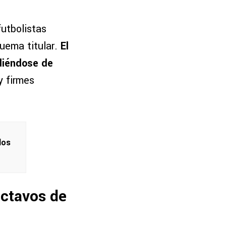
futbolistas
uema titular.
El
diéndose de
 firmes
los
octavos de