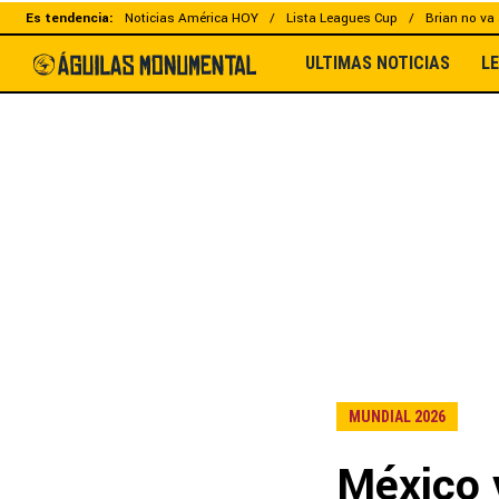
Es tendencia:
Noticias América HOY
Lista Leagues Cup
Brian no va 
ULTIMAS NOTICIAS
L
MUNDIAL 2026
México 