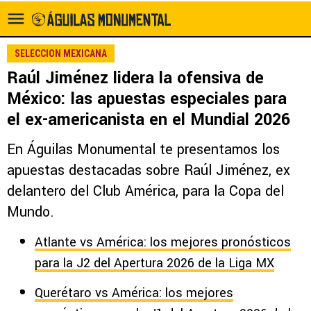
SELECCION MEXICANA
Raúl Jiménez lidera la ofensiva de
México: las apuestas especiales para
el ex-americanista en el Mundial 2026
En Águilas Monumental te presentamos los
apuestas destacadas sobre Raúl Jiménez, ex
delantero del Club América, para la Copa del
Mundo.
Atlante vs América: los mejores pronósticos
para la J2 del Apertura 2026 de la Liga MX
Querétaro vs América: los mejores