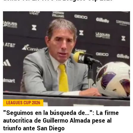
LEAGUES CUP 2026
"Seguimos en la búsqueda de...": La firme
autocrítica de Guillermo Almada pese al
triunfo ante San Diego