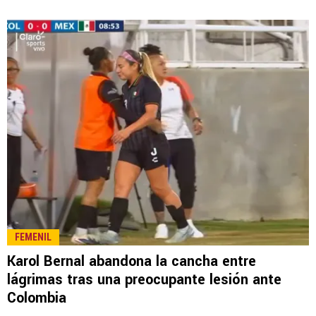
FEMENIL
Karol Bernal abandona la cancha entre
lágrimas tras una preocupante lesión ante
Colombia