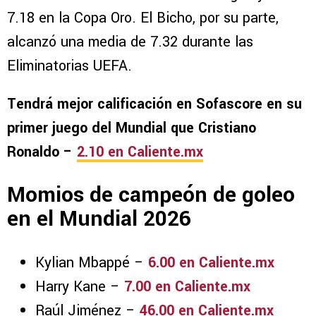
7.18 en la Copa Oro. El Bicho, por su parte,
alcanzó una media de 7.32 durante las
Eliminatorias UEFA.
Tendrá mejor calificación en Sofascore en su
primer juego del Mundial que Cristiano
Ronaldo –
2.10 en Caliente.mx
Momios de campeón de goleo
en el Mundial 2026
Kylian Mbappé –
6.00 en Caliente.mx
Harry Kane –
7.00 en Caliente.mx
Raúl Jiménez –
46.00 en Caliente.mx