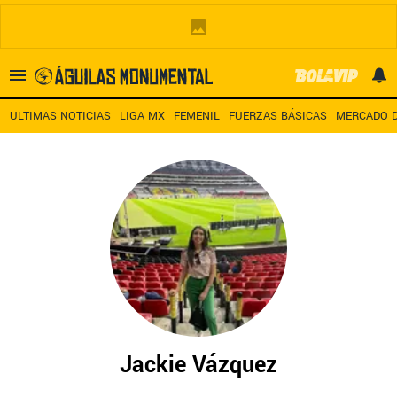
Es tendencia
:
Noticias América HOY
América – San Diego TV
A
ULTIMAS NOTICIAS
LIGA MX
FEMENIL
FUERZAS BÁSICAS
MERCADO D
ULTIMAS NOTICIAS
LEAGUES CUP
ESTADIO BANORTE
MERCADO DE FICHAJES
LIGA MX
Jackie Vázquez
FEMENIL