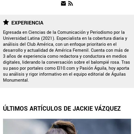
FUERZAS BÁSICAS
EXPERIENCIA
Egresada en Ciencias de la Comunicación y Periodismo por la
Universidad Latina (2021). Especialista en la cobertura diaria y
QUIENES SOMOS
|
STAFF
|
CONTACTO
|
análisis del Club América, con un enfoque prioritario en el
desarrollo y actualidad de América Femenil. Cuenta con más de
ESCRIBE EN ÁGUILAS MONUMENTAL
3 años de experiencia como redactora y conductora en medios
digitales, liderando la conversación sobre el balompié rosa. Tras
América Monumental es una sección especial del portal
su paso por portales como El10.com y Pasión Águila, hoy aporta
Bolavip.com con información destinada a los fans del Club
su análisis y rigor informativo en el equipo editorial de Águilas
América.
Monumental.
Esta sección no tiene relación alguna con el club. Para visitar
el sitio oficial
haz click aquí
ÚLTIMOS ARTÍCULOS DE JACKIE VÁZQUEZ
Términos y Condiciones
Políticas de Privacidad
Política Editorial
Ad Choices