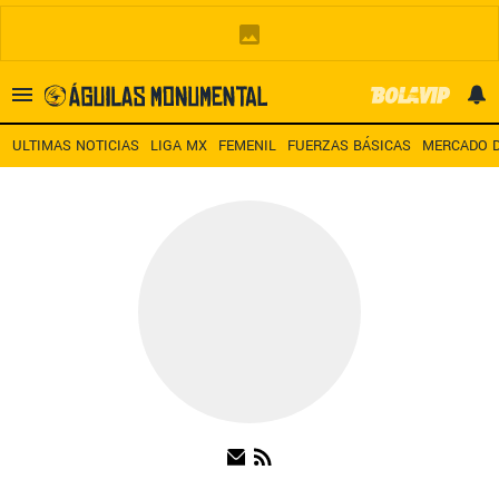
Es tendencia
:
Noticias América HOY
América – San Diego TV
A
ULTIMAS NOTICIAS
LIGA MX
FEMENIL
FUERZAS BÁSICAS
MERCADO D
ULTIMAS NOTICIAS
LEAGUES CUP
ESTADIO BANORTE
MERCADO DE FICHAJES
LIGA MX
FEMENIL