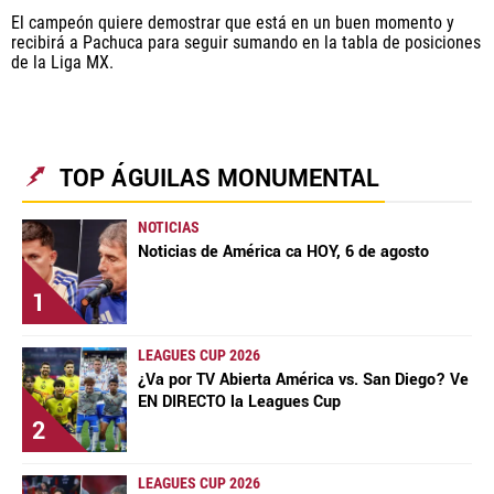
América Monumental, al igual que Futbol Sites, es
El campeón quiere demostrar que está en un buen momento y
una compañía perteneciente a Better Collective.
recibirá a Pachuca para seguir sumando en la tabla de posiciones
Todos los derechos reservados.
de la Liga MX.
TOP ÁGUILAS MONUMENTAL
NOTICIAS
Noticias de América ca HOY, 6 de agosto
1
LEAGUES CUP 2026
¿Va por TV Abierta América vs. San Diego? Ve
EN DIRECTO la Leagues Cup
2
LEAGUES CUP 2026