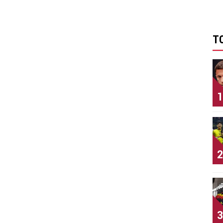
T
1
2
3