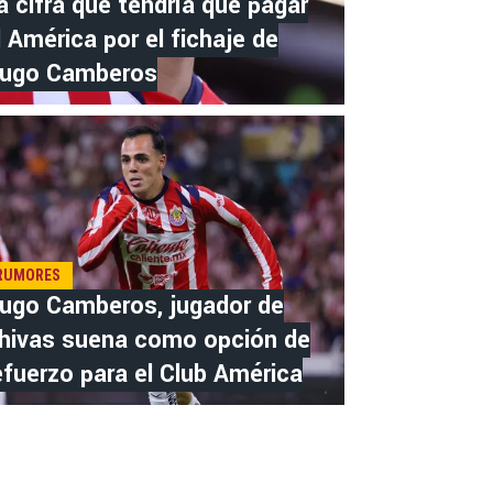
a cifra que tendría que pagar
l América por el fichaje de
ugo Camberos
RUMORES
ugo Camberos, jugador de
hivas suena como opción de
efuerzo para el Club América