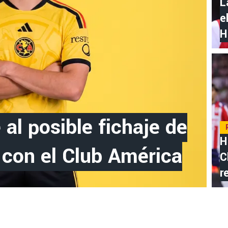
L
e
H
al posible fichaje de
H
con el Club América
C
r