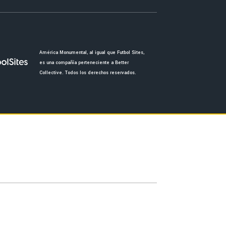
América Monumental, al igual que Futbol Sites,
es una compañía perteneciente a Better
Collective. Todos los derechos reservados.