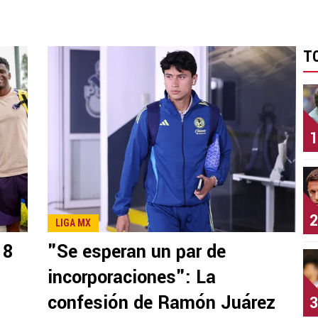
T
1
2
LIGA MX
18
"Se esperan un par de
incorporaciones": La
confesión de Ramón Juárez
3