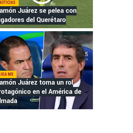
NOTICIAS
amón Juárez se pelea con
ugadores del Querétaro
LIGA MX
amón Juárez toma un rol
rotagónico en el América de
lmada