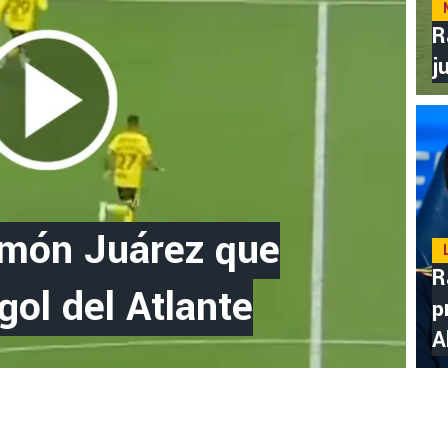
R
j
amón Juárez que
R
ol del Atlante
p
A