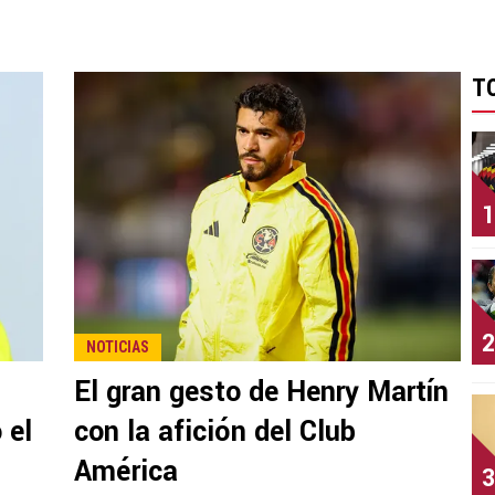
T
1
2
NOTICIAS
El gran gesto de Henry Martín
 el
con la afición del Club
América
3