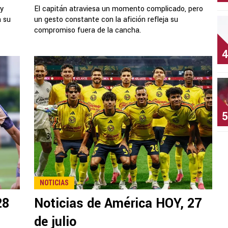
y
El capitán atraviesa un momento complicado, pero
a su
un gesto constante con la afición refleja su
compromiso fuera de la cancha.
4
5
NOTICIAS
28
Noticias de América HOY, 27
de julio