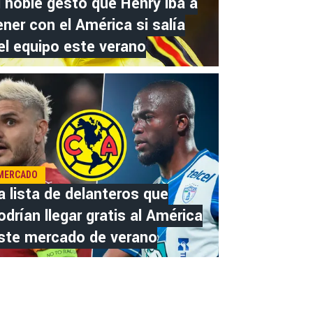
l noble gesto que Henry iba a
ener con el América si salía
el equipo este verano
MERCADO
a lista de delanteros que
odrían llegar gratis al América
ste mercado de verano