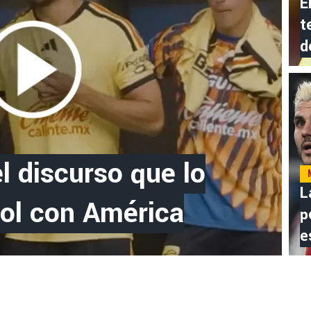
E
t
d
l discurso que lo
L
ol con América
p
e