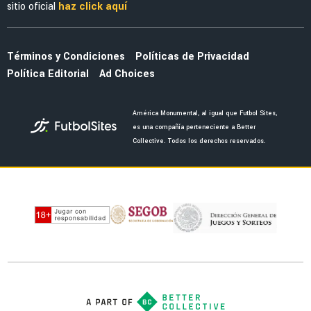
Grupo Ollamani en problemas por asientos
premium del Estadio Banorte
NOTICIAS
Estadio Banorte es modificado para el partido