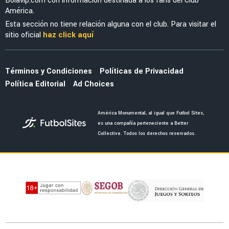
FUERZAS BÁSICAS
DT de América Sub-21 adelantó a la nueva
joya de las Águilas en categorías inferiores