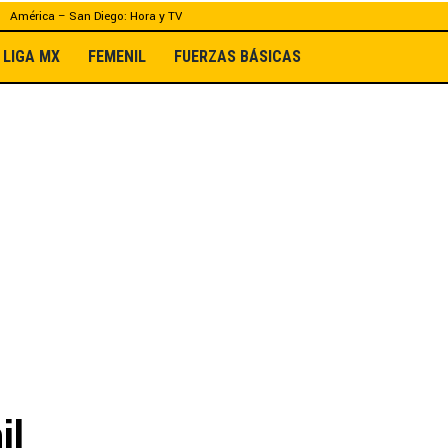
América – San Diego: Hora y TV
LIGA MX
FEMENIL
FUERZAS BÁSICAS
il