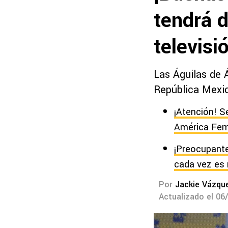
tendrá d
televisi
Las Águilas de 
República Mexi
¡Atención! S
América Fem
¡Preocupante
cada vez es 
Por
Jackie Vázqu
Actualizado el 06