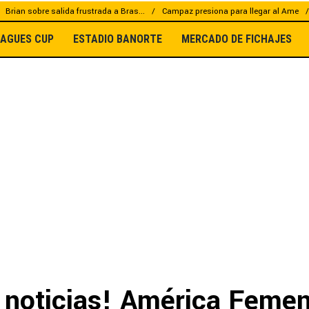
Brian sobre salida frustrada a Bras...
Campaz presiona para llegar al Ame
EAGUES CUP
ESTADIO BANORTE
MERCADO DE FICHAJES
 noticias! América Femen