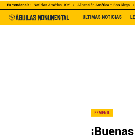
Es tendencia:
Noticias América HOY
Alineación América – San Diego
ULTIMAS NOTICIAS
L
FEMENIL
¡Buenas