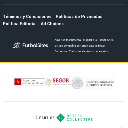
FEMENIL
¡Elegancia y poder! América Femenil estrena
su espectacular uniforme negro ante Cruz
Azul