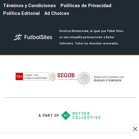
LIGA MX
Adiós a Coapa: Rodrigo Dourado deja
oficialmente al Club América