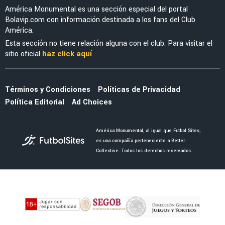
FUERZAS BÁSICAS
DT de América Sub-21 adelantó a la nueva
joya de las Águilas en categorías inferiores