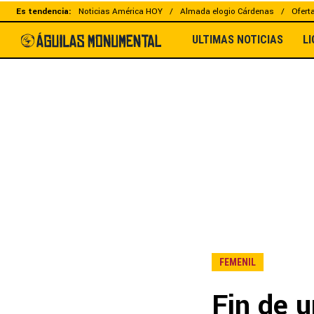
Es tendencia:
Noticias América HOY
Almada elogio Cárdenas
Ofert
ULTIMAS NOTICIAS
L
FEMENIL
Fin de u