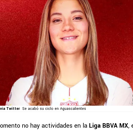
vía Twitter
Se acabó su ciclo en Aguascalientes
omento no hay actividades en la
Liga BBVA MX
, 