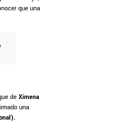
conocer que una
e
 que de
Ximena
firmado una
onal).