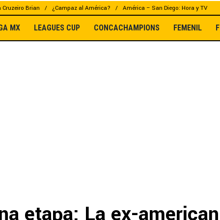
a Cruzeiro Brian
¿Campaz al América?
América – San Diego: Hora y TV
IGA MX
LEAGUES CUP
CONCACHAMPIONS
FEMENIL
F
na etapa: La ex-american