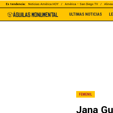
Es tendencia:
Noticias América HOY
América – San Diego TV
Alinea
ULTIMAS NOTICIAS
L
FEMENIL
Jana Gut