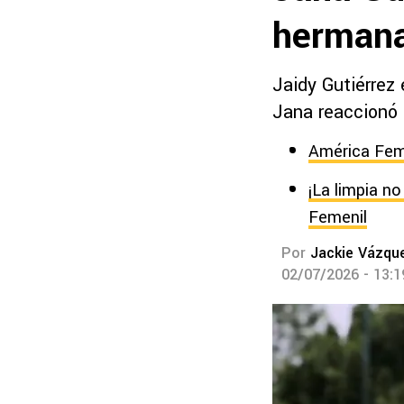
hermana
Jaidy Gutiérrez 
Jana reaccionó 
América Feme
¡La limpia n
Femenil
Por
Jackie Vázqu
02/07/2026 - 13: