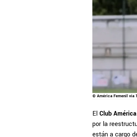
© América Femenil vía 
El
Club América
por la reestruct
están a cargo 