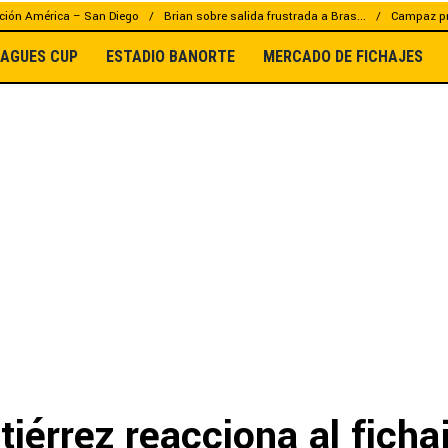
ción América – San Diego
Brian sobre salida frustrada a Bras...
Campaz pr
EAGUES CUP
ESTADIO BANORTE
MERCADO DE FICHAJES
iérrez reacciona al ficha