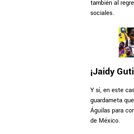
también al regre
sociales.
¡Jaidy Gut
Y sí, en este c
guardameta que l
Águilas para com
de México.