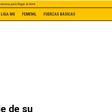
esiona para llegar al Ame
LIGA MX
FEMENIL
FUERZAS BÁSICAS
je de su