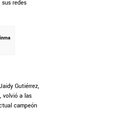
e sus redes
dinma
aidy Gutiérrez,
 volvió a las
 actual campeón