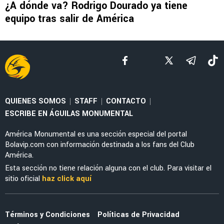
FEMENIL
Priscila da Silva firma doblete con América
Femenil y reacciona al Estadio Banorte