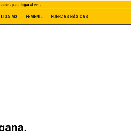
esiona para llegar al Ame
LIGA MX
FEMENIL
FUERZAS BÁSICAS
gana,