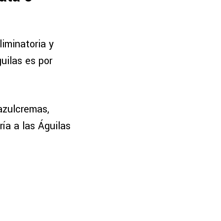
liminatoria y
guilas es por
 azulcremas,
ía a las Águilas