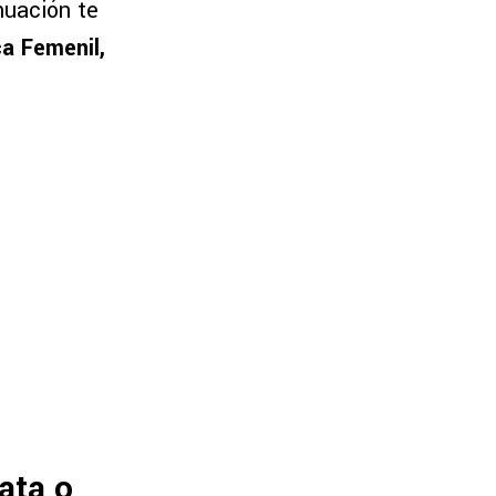
nuación te
ca Femenil,
ata o