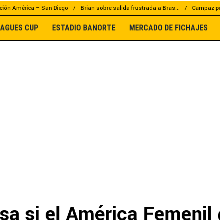
ción América – San Diego
Brian sobre salida frustrada a Bras...
Campaz pr
EAGUES CUP
ESTADIO BANORTE
MERCADO DE FICHAJES
sa si el América Femenil 