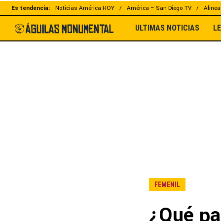
Es tendencia:
Noticias América HOY
América – San Diego TV
Alinea
ULTIMAS NOTICIAS
L
FEMENIL
¿Qué pa