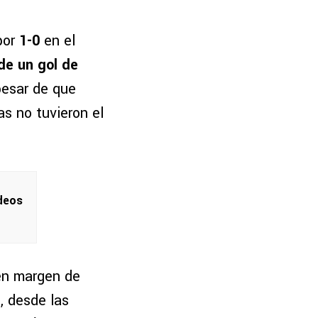
por
1-0
en el
de un gol de
pesar de que
s no tuvieron el
deos
nen margen de
, desde las