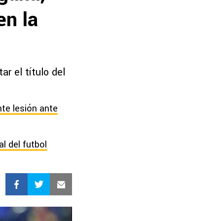
en la
r el título del
te lesión ante
l del futbol