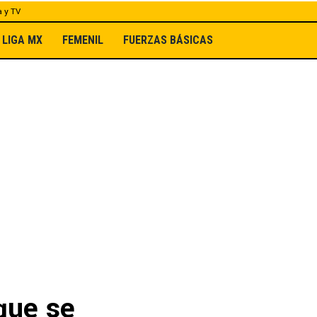
a y TV
LIGA MX
FEMENIL
FUERZAS BÁSICAS
que se