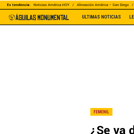
Es tendencia:
Noticias América HOY
Alineación América – San Diego
ULTIMAS NOTICIAS
L
FEMENIL
¿Se va 