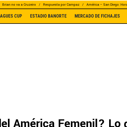
Brian no va a Cruzeiro
Respuesta por Campaz
América – San Diego: Hor
EAGUES CUP
ESTADIO BANORTE
MERCADO DE FICHAJES
del América Femenil? Lo 