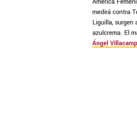
América Femenil 
medirá contra T
Liguilla, surgen
azulcrema. El m
Ángel Villacam