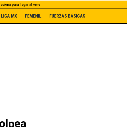
esiona para llegar al Ame
LIGA MX
FEMENIL
FUERZAS BÁSICAS
golpea