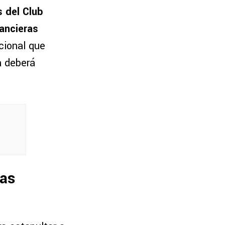
 del Club
nancieras
acional que
a deberá
ras