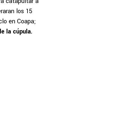
ra catapultar a
raran los 15
clo en Coapa;
e la cúpula.