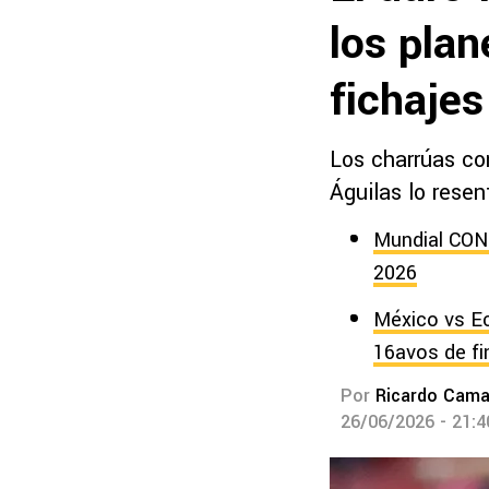
los pla
fichaje
Los charrúas co
Águilas lo resen
Mundial CONF
2026
México vs Ec
16avos de fi
Por
Ricardo Cam
26/06/2026 - 21: