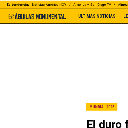
Es tendencia:
Noticias América HOY
América – San Diego TV
Alinea
ULTIMAS NOTICIAS
L
MUNDIAL 2026
El duro