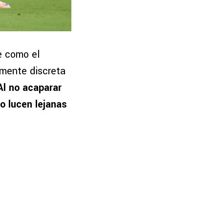
e como el
amente discreta
Al no acaparar
o lucen lejanas