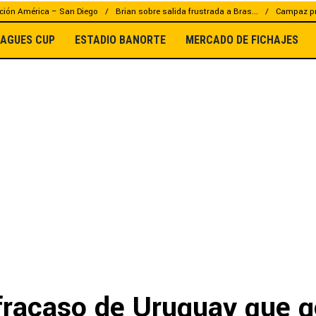
ción América – San Diego
Brian sobre salida frustrada a Bras...
Campaz pr
EAGUES CUP
ESTADIO BANORTE
MERCADO DE FICHAJES
 fracaso de Uruguay que 