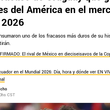
nes del América en el mer
s 2026
nsumaron uno de los fracasos más duros de su his
tirán.
IRMADO: El rival de México en dieciseisavos de la C
uador en el Mundial 2026: Día, hora y dónde ver EN VIV
nal
acho
40hs CST