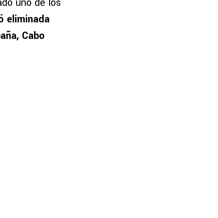
do uno de los
ó eliminada
paña, Cabo