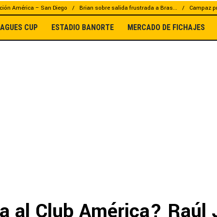
ción América – San Diego
Brian sobre salida frustrada a Bras...
Campaz pr
EAGUES CUP
ESTADIO BANORTE
MERCADO DE FICHAJES
a al Club América? Raúl