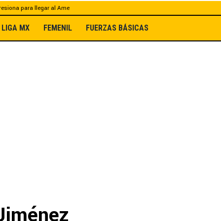
esiona para llegar al Ame
LIGA MX
FEMENIL
FUERZAS BÁSICAS
 Jiménez