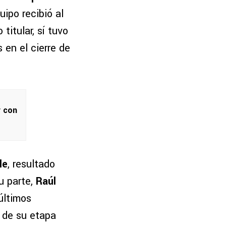
uipo recibió al
itular, sí tuvo
 en el cierre de
r con
le
, resultado
u parte,
Raúl
últimos
e de su etapa