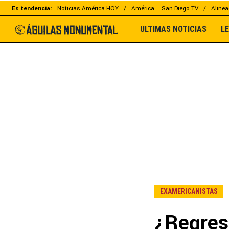
Es tendencia:
Noticias América HOY
América – San Diego TV
Alinea
ULTIMAS NOTICIAS
L
EXAMERICANISTAS
¿Regres