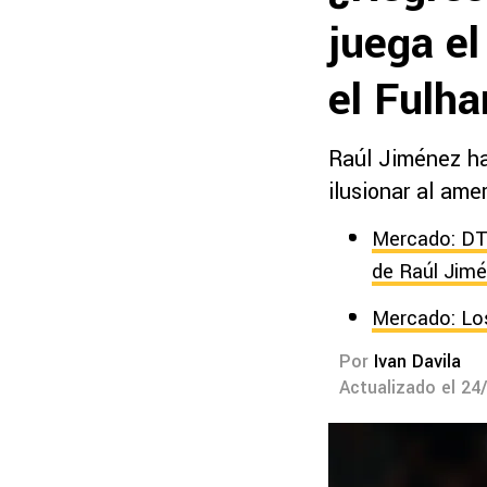
juega el
el Fulh
Raúl Jiménez ha
ilusionar al am
Mercado: DT 
de Raúl Jim
Mercado: Los
Por
Ivan Davila
Actualizado el 24