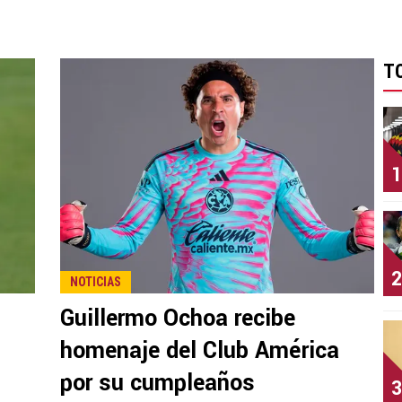
T
1
2
NOTICIAS
Guillermo Ochoa recibe
homenaje del Club América
por su cumpleaños
3