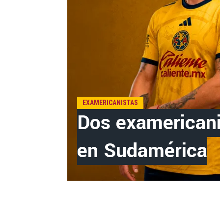
EXAMERICANISTAS
Dos examericani
en Sudamérica