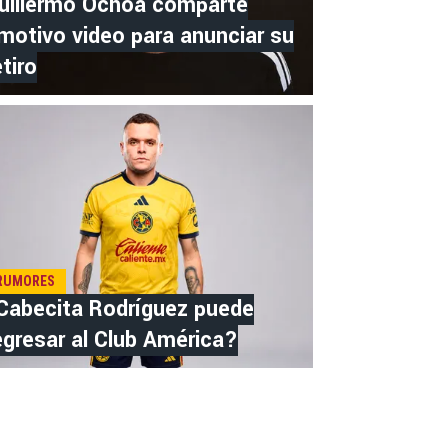
uillermo Ochoa comparte
motivo video para anunciar su
etiro
RUMORES
Cabecita Rodríguez puede
egresar al Club América?