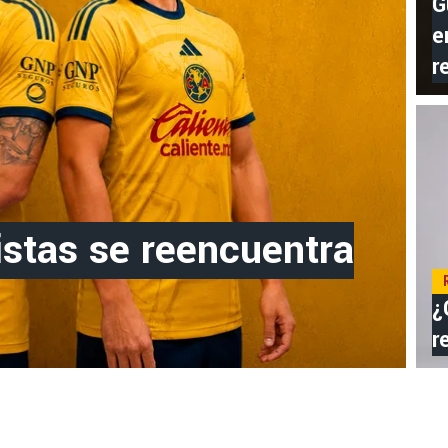
G
e
r
stas se reencuentra
¿
r