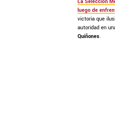
La
Selección M
luego de enfre
victoria que ilu
autoridad en un
Quiñones
.