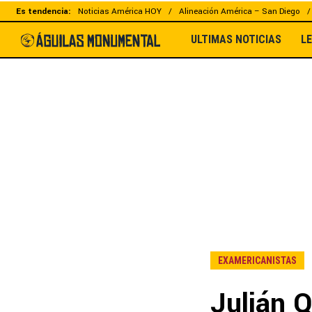
Es tendencia:
Noticias América HOY
Alineación América – San Diego
ULTIMAS NOTICIAS
L
EXAMERICANISTAS
Julián 