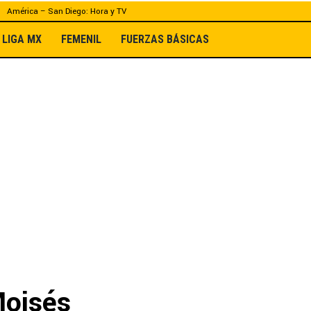
América – San Diego: Hora y TV
LIGA MX
FEMENIL
FUERZAS BÁSICAS
Moisés