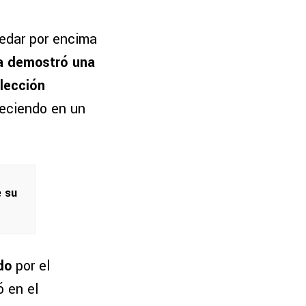
uedar por encima
a
demostró una
lección
reciendo en un
e su
do
por el
ó en el