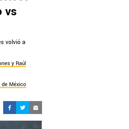
o vs
s volvió a
ones y Raúl
o de México