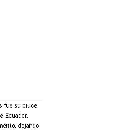
s fue su cruce
de Ecuador.
amento
, dejando