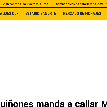
Brian sobre salida frustrada a Bras...
Campaz presiona para llegar al Ame
EAGUES CUP
ESTADIO BANORTE
MERCADO DE FICHAJES
Quiñones manda a callar 