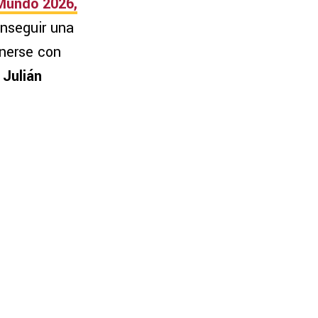
Mundo 2026
,
onseguir una
onerse con
y
Julián