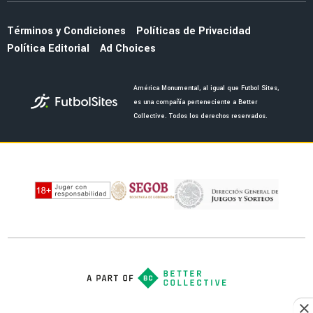
ante Inglaterra
NOTICIAS
La remodelación del Estadio Azteca provoca
crisis financiera en el América