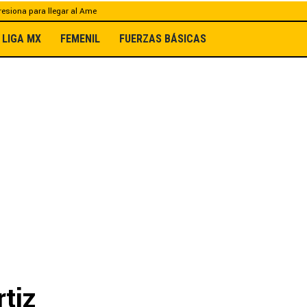
esiona para llegar al Ame
LIGA MX
FEMENIL
FUERZAS BÁSICAS
tiz