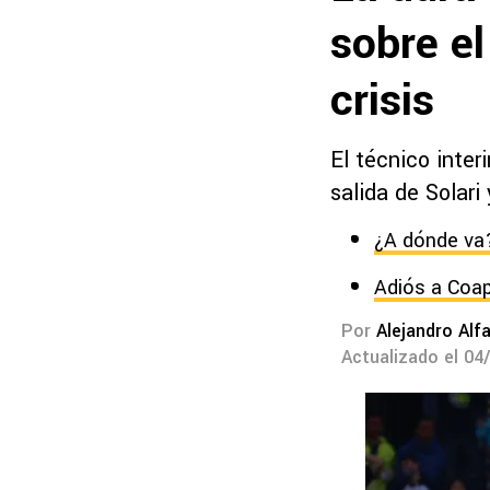
sobre e
crisis
El técnico inter
salida de Solari
¿A dónde va?
Adiós a Coap
Por
Alejandro Alf
Actualizado el 04