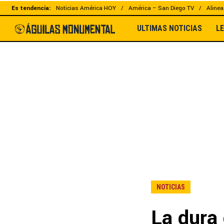
Es tendencia:
Noticias América HOY
América – San Diego TV
Alinea
ULTIMAS NOTICIAS
L
NOTICIAS
La dura