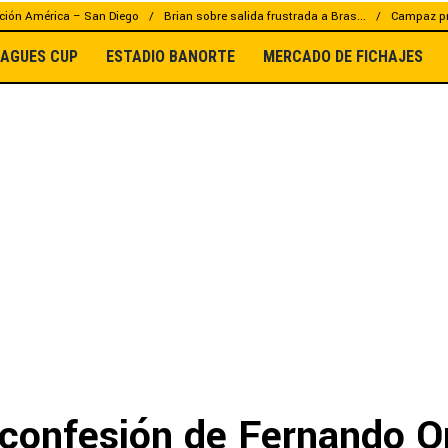
ción América – San Diego
Brian sobre salida frustrada a Bras...
Campaz pr
EAGUES CUP
ESTADIO BANORTE
MERCADO DE FICHAJES
 confesión de Fernando Or