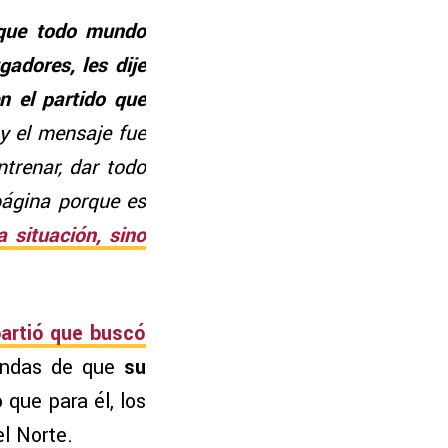
o que todo mundo
gadores, les dije
 el partido que
y el mensaje fue
ntrenar, dar todo
página porque es
a situación, sino
artió que buscó
endas de que
su
o que para él, los
l Norte.