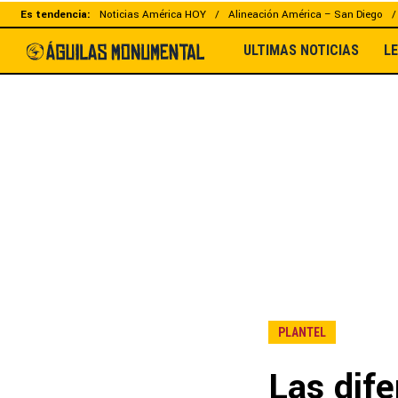
Es tendencia:
Noticias América HOY
Alineación América – San Diego
ULTIMAS NOTICIAS
L
PLANTEL
Las dife