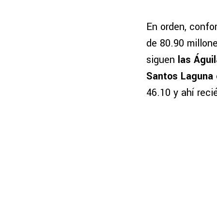
En orden, confo
de 80.90 millon
siguen
las Águi
Santos Laguna
46.10 y ahí reci