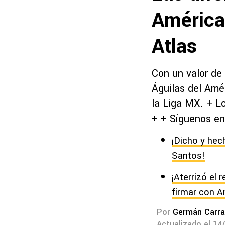
América
Atlas
Con un valor de 
Águilas del Amé
la Liga MX. + Lo
+ + Síguenos en
¡Dicho y hech
Santos!
¡Aterrizó el
firmar con A
Por
Germán Carra
Actualizado el 14