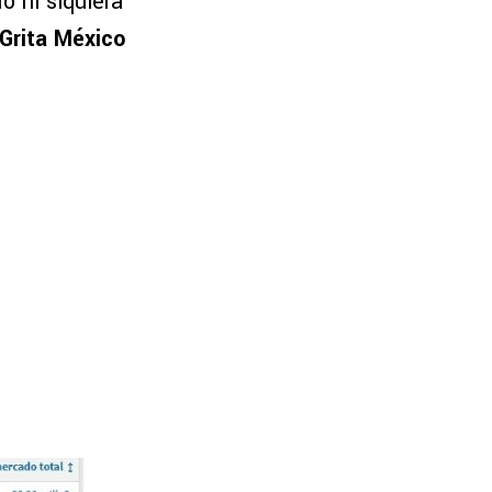
o ni siquiera
Grita México