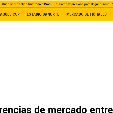
Brian sobre salida frustrada a Bras...
Campaz presiona para llegar al Ame
EAGUES CUP
ESTADIO BANORTE
MERCADO DE FICHAJES
rencias de mercado entre