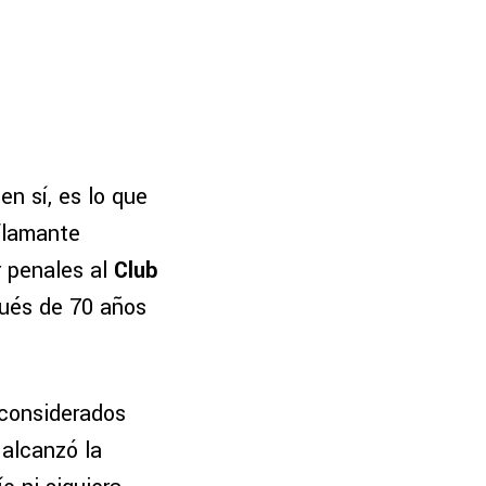
en sí, es lo que
 flamante
r penales al
Club
pués de 70 años
 considerados
 alcanzó la