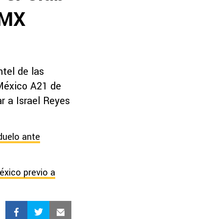
 MX
tel de las
 México A21 de
r a Israel Reyes
 duelo ante
éxico previo a