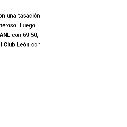
n una tasación
oneroso. Luego
UANL
con 69.50,
el
Club León
con