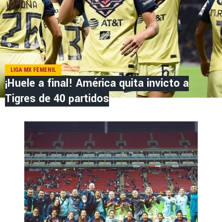
LIGA MX FEMENIL
¡Huele a final! América quita invicto a
Tigres de 40 partidos