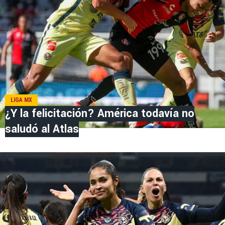
LIGA MX
¿Y la felicitación? América todavía no
saludó al Atlas