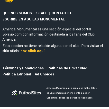
FUERZAS BÁSICAS
DT de América Sub-21 adelantó a la nueva
joya de las Águilas en categorías inferiores