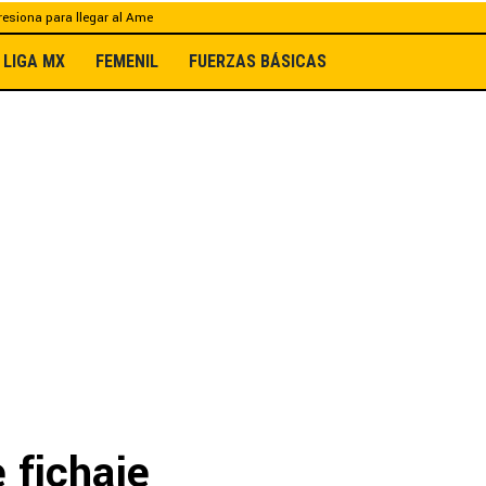
esiona para llegar al Ame
LIGA MX
FEMENIL
FUERZAS BÁSICAS
 fichaje