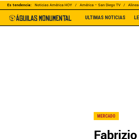
Es tendencia:
Noticias América HOY
América – San Diego TV
Alinea
ULTIMAS NOTICIAS
L
MERCADO
Fabrizi