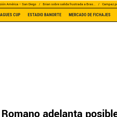
ción América – San Diego
Brian sobre salida frustrada a Bras...
Campaz pr
EAGUES CUP
ESTADIO BANORTE
MERCADO DE FICHAJES
o Romano adelanta posible