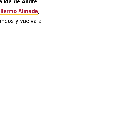
alida de André
illermo Almada
,
orneos y vuelva a