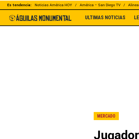
Es tendencia:
Noticias América HOY
América – San Diego TV
Alinea
ULTIMAS NOTICIAS
L
MERCADO
Jugador 