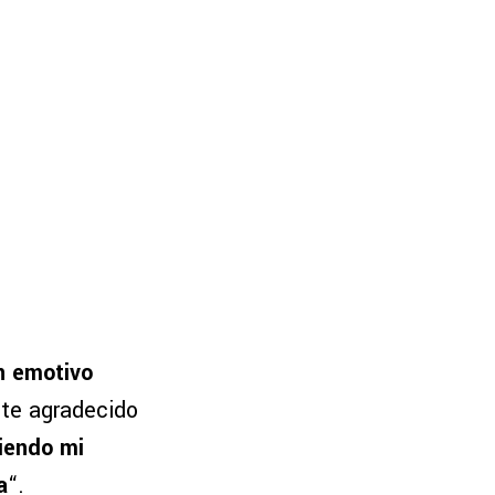
n emotivo
te agradecido
iendo mi
a
“.