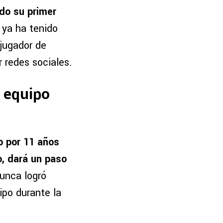
ado su primer
 ya ha tenido
 jugador de
r redes sociales.
l equipo
o por 11 años
o, dará un paso
nunca logró
ipo durante la