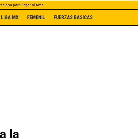
esiona para llegar al Ame
LIGA MX
FEMENIL
FUERZAS BÁSICAS
a la