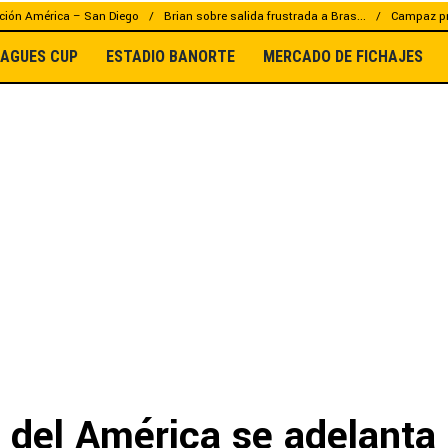
ción América – San Diego
Brian sobre salida frustrada a Bras...
Campaz pr
EAGUES CUP
ESTADIO BANORTE
MERCADO DE FICHAJES
del América se adelanta 