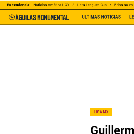
Es tendencia:
Noticias América HOY
Lista Leagues Cup
Brian no va 
ULTIMAS NOTICIAS
L
LIGA MX
Guiller