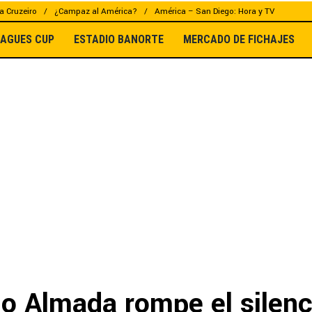
a Cruzeiro
¿Campaz al América?
América – San Diego: Hora y TV
EAGUES CUP
ESTADIO BANORTE
MERCADO DE FICHAJES
mo Almada rompe el silenc