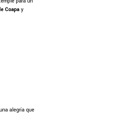
ntemple para un
de Coapa
y
 una alegría que