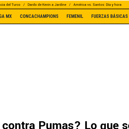
cia del Turco
Dardo de Kevin a Jardine
América vs. Santos: Día y hora
IGA MX
CONCACHAMPIONS
FEMENIL
FUERZAS BÁSICAS
 contra Pumas? Lo que s