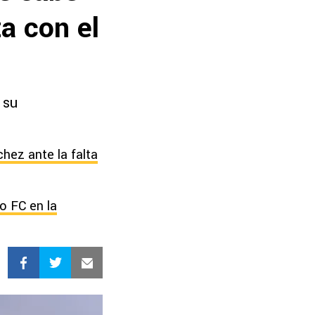
a con el
 su
hez ante la falta
o FC en la