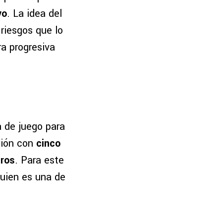
yo
. La idea del
 riesgos que lo
a progresiva
a de juego para
ción con
cinco
eros
. Para este
quien es una de