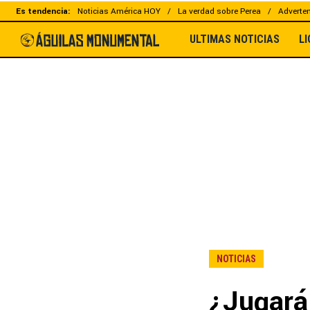
Es tendencia:
Noticias América HOY
La verdad sobre Perea
Adverten
ULTIMAS NOTICIAS
L
NOTICIAS
¿Jugará