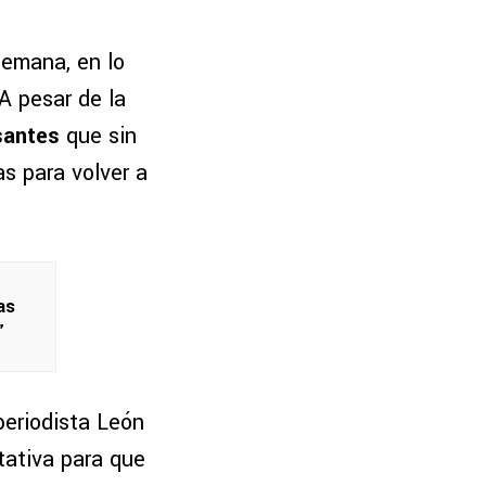
semana, en lo
A pesar de la
santes
que sin
s para volver a
as
”
periodista León
tativa para que