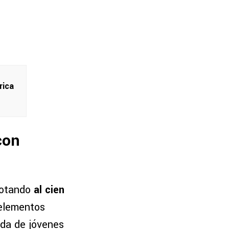
rica
con
lotando
al cien
 elementos
da de jóvenes