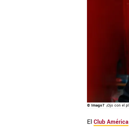
© Imago7
¡Ojo con el p
El
Club América