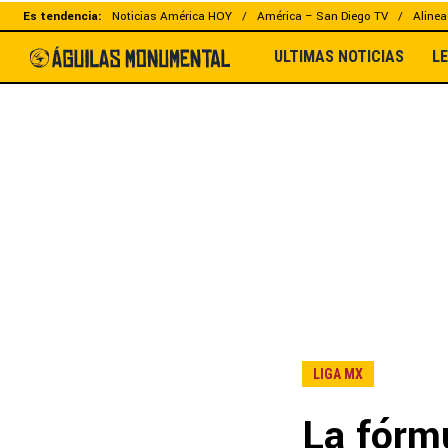
Es tendencia:
Noticias América HOY
América – San Diego TV
Alinea
ULTIMAS NOTICIAS
L
LIGA MX
La fórmu