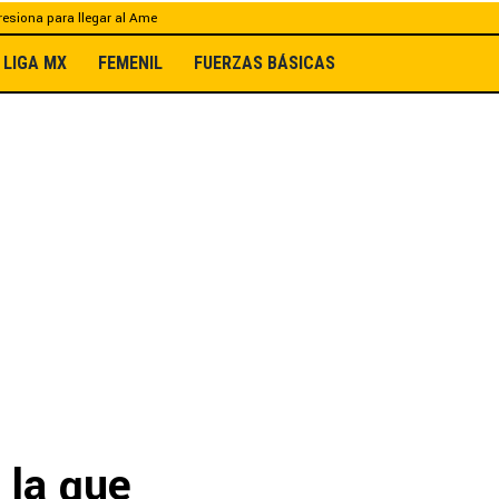
esiona para llegar al Ame
LIGA MX
FEMENIL
FUERZAS BÁSICAS
 la que