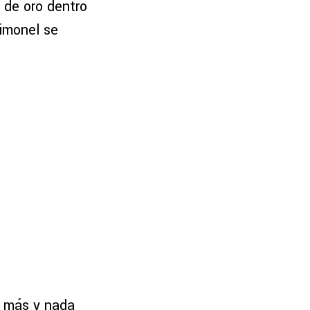
 de oro dentro
timonel se
a más y nada