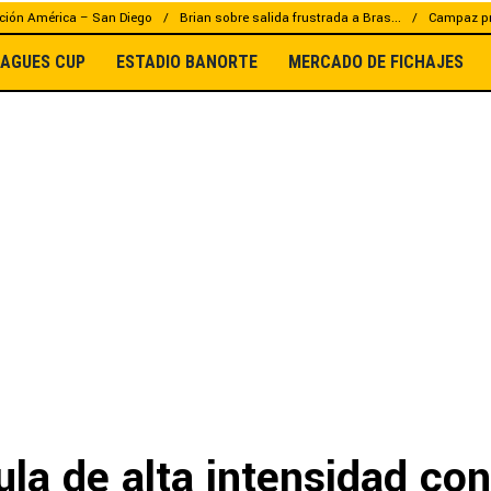
ción América – San Diego
Brian sobre salida frustrada a Bras...
Campaz pr
EAGUES CUP
ESTADIO BANORTE
MERCADO DE FICHAJES
la de alta intensidad con