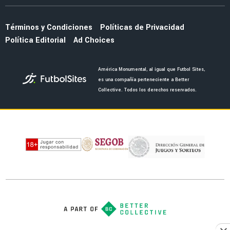
Diego Valdés hizo vibrar a la afición de Vélez
LIGA MX
¿A dónde va? Rodrigo Dourado ya tiene
equipo tras salir de América