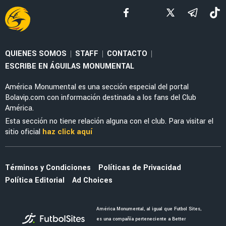
FEMENIL
¡Elegancia y poder! América Femenil estrena
su espectacular uniforme negro ante Cruz
Azul