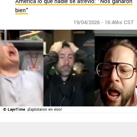
América lo que nadie se atrevió: “Nos ganaron
bien”
19/04/2026 - 16:46hs CST
© LayvTime
¡Explotaron en vivo!